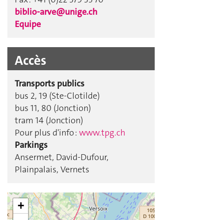
biblio-arve@unige.ch
Equipe
Accès
Transports publics
bus 2, 19 (Ste-Clotilde)
bus 11, 80 (Jonction)
tram 14 (Jonction)
Pour plus d'info :
www.tpg.ch
Parkings
Ansermet, David-Dufour,
Plainpalais, Vernets