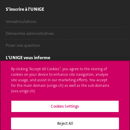
S'inscrire à l'UNIGE
Immatriculations
Démarches administratives
Poser une question
L'UNIGE vous informe
By clicking “Accept All Cookies”, you agree to the storing of
UNIGE Mobile
cookies on your device to enhance site navigation, analyze
site usage, and assist in our marketing efforts. You accept
Médias
for the main domain (unige.ch) as well as the sub domains
(xxx.unige.ch).
Offres d'emploi
Bibliothèque
Cookies Settings
Calendrier académique
Reject All
Médias sociaux UNIGE