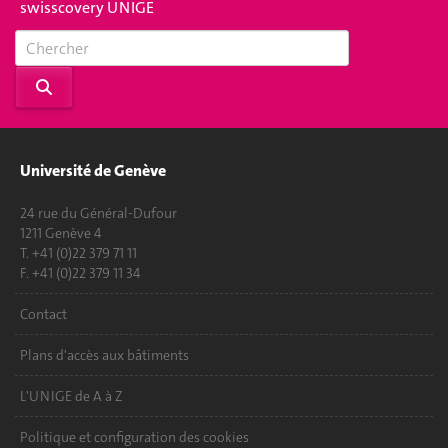
swisscovery UNIGE
Université de Genève
24 rue du Général-Dufour
1211 Genève 4
T. +41 (0)22 379 71 11
F. +41 (0)22 379 11 34
Contact
Plans d'accès aux bâtiments
L'UNIGE de A à Z
Politique et configuration des cookies