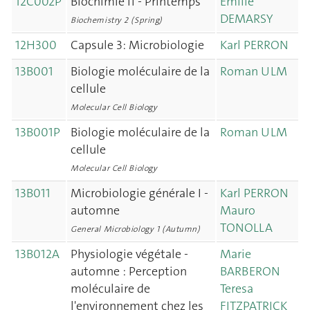
12C002P
Biochimie II - Printemps
Emilie
DEMARSY
Biochemistry 2 (Spring)
12H300
Capsule 3: Microbiologie
Karl PERRON
13B001
Biologie moléculaire de la
Roman ULM
cellule
Molecular Cell Biology
13B001P
Biologie moléculaire de la
Roman ULM
cellule
Molecular Cell Biology
13B011
Microbiologie générale I -
Karl PERRON
automne
Mauro
TONOLLA
General Microbiology 1 (Autumn)
13B012A
Physiologie végétale -
Marie
automne : Perception
BARBERON
moléculaire de
Teresa
l'environnement chez les
FITZPATRICK