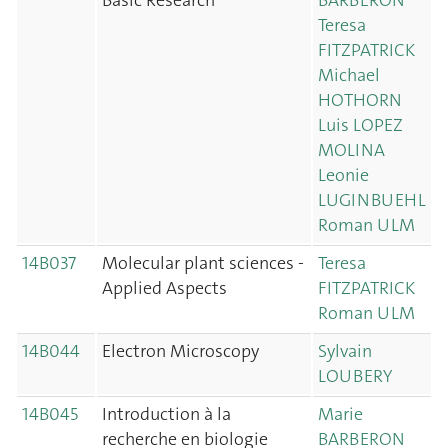
Basic Research
BARBERON
Teresa
FITZPATRICK
Michael
HOTHORN
Luis LOPEZ
MOLINA
Leonie
LUGINBUEHL
Roman ULM
14B037
Molecular plant sciences -
Teresa
Applied Aspects
FITZPATRICK
Roman ULM
14B044
Electron Microscopy
Sylvain
LOUBERY
14B045
Introduction à la
Marie
recherche en biologie
BARBERON