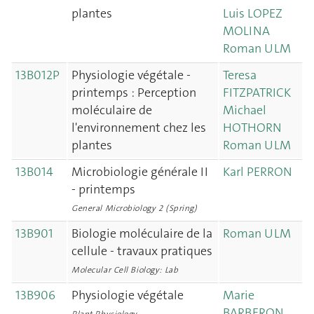
plantes
Luis LOPEZ
MOLINA
Roman ULM
13B012P
Physiologie végétale -
Teresa
printemps : Perception
FITZPATRICK
moléculaire de
Michael
l'environnement chez les
HOTHORN
plantes
Roman ULM
13B014
Microbiologie générale II
Karl PERRON
- printemps
General Microbiology 2 (Spring)
13B901
Biologie moléculaire de la
Roman ULM
cellule - travaux pratiques
Molecular Cell Biology: Lab
13B906
Physiologie végétale
Marie
BARBERON