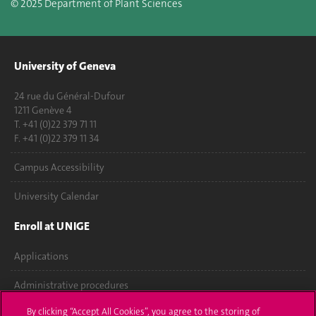
© 2025 Department of Plant Sciences
University of Geneva
24 rue du Général-Dufour
1211 Genève 4
T. +41 (0)22 379 71 11
F. +41 (0)22 379 11 34
Campus Accessibility
University Calendar
Enroll at UNIGE
Applications
Administrative procedures
By clicking “Accept All Cookies”, you agree to the storing of
Ask a question