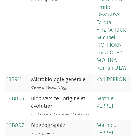
Plant Physiology
Emilie
DEMARSY
Teresa
FITZPATRICK
Michael
HOTHORN
Luis LOPEZ
MOLINA
Roman ULM
13B911
Microbiologie générale
Karl PERRON
General Microbiology
14B005
Biodiversité : origine et
Mathieu
évolution
PERRET
Biodiversity: Origin and Evolution
14B007
Biogéographie
Mathieu
PERRET
Biogeography